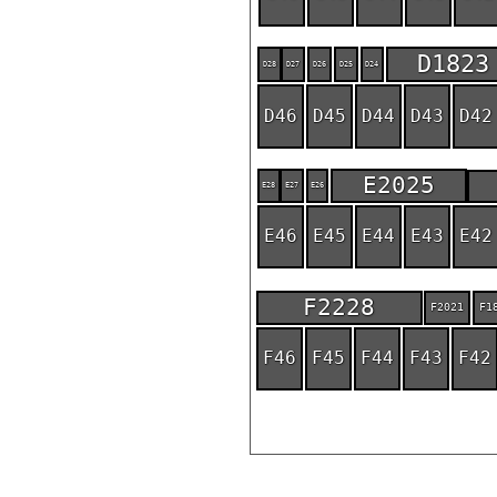
D1823
D28
D27
D26
D25
D24
D46
D45
D44
D43
D42
E2025
E28
E27
E26
E46
E45
E44
E43
E42
F2228
F2021
F1
F46
F45
F44
F43
F42