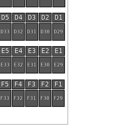
D5
D4
D3
D2
D1
D33
D32
D31
D30
D29
E5
E4
E3
E2
E1
E33
E32
E31
E30
E29
F5
F4
F3
F2
F1
F33
F32
F31
F30
F29