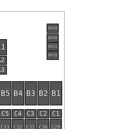
OP19
OP20
A1
OP21
OP18
A2
A3
B5
B4
B3
B2
B1
C5
C4
C3
C2
C1
C33
C32
C31
C30
C29