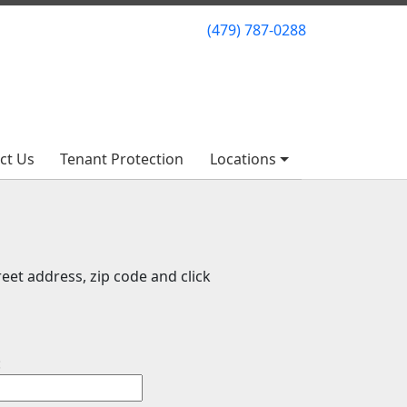
(479) 787-0288
(479) 787-0288
ct Us
ct Us
Tenant Protection
Tenant Protection
Locations
Locations
eet address, zip code and click
: