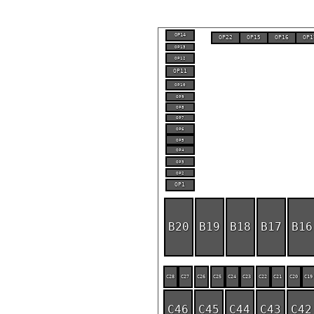
OP14
OP22
OP15
OP16
OP1
OP13
OP12
OP11
OP10
OP9
OP8
OP7
OP6
OP5
OP4
OP3
OP2
OP1
B20
B19
B18
B17
B16
C28
C27
C26
C25
C24
C23
C22
C21
C20
C19
C46
C45
C44
C43
C42