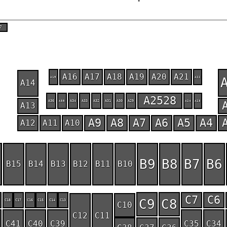
7
A16
A17
A18
A19
A20
A21
A15
A22
A14
A2528
A36
A34
A33
A32
A31
A30
A29
A35
A24
A23
A13
A9
A8
A7
A6
A5
A4
A12
A11
A10
B9
B8
B7
B6
B15
B14
B13
B12
B11
B10
C7
C6
C9
C8
C18
C17
C16
C15
C14
C13
C10
C12
C11
C41
C40
C39
C35
C34