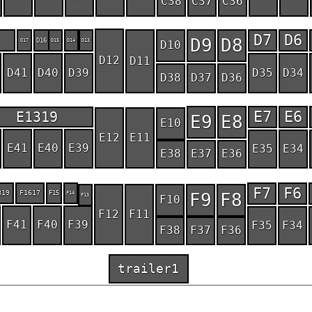
C38
C37
C36
D7
D6
D9
D8
D17
D16
D15
D14
D13
D10
D12
D11
D41
D40
D39
D35
D34
D38
D37
D36
E7
E6
E1319
E9
E8
E10
E12
E11
E41
E40
E39
E35
E34
E38
E37
E36
F7
F6
819
F1617
F15
F14
F9
F8
F13
F10
F12
F11
F41
F40
F39
F35
F34
F38
F37
F36
trailer1