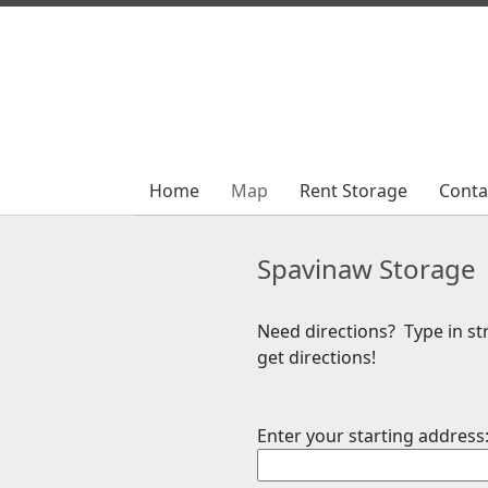
Home
Home
Map
Map
Rent Storage
Rent Storage
Conta
Conta
Spavinaw Storage
Need directions? Type in str
get directions!
Enter your starting address